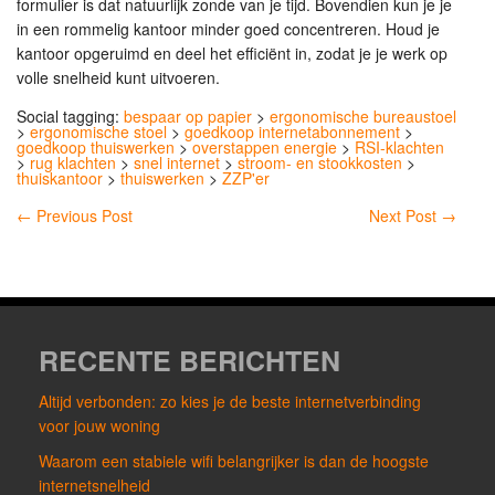
formulier is dat natuurlijk zonde van je tijd. Bovendien kun je je
in een rommelig kantoor minder goed concentreren. Houd je
kantoor opgeruimd en deel het efficiënt in, zodat je je werk op
volle snelheid kunt uitvoeren.
Social tagging:
bespaar op papier
>
ergonomische bureaustoel
>
ergonomische stoel
>
goedkoop internetabonnement
>
goedkoop thuiswerken
>
overstappen energie
>
RSI-klachten
>
rug klachten
>
snel internet
>
stroom- en stookkosten
>
thuiskantoor
>
thuiswerken
>
ZZP'er
←
Previous Post
Next Post
→
RECENTE BERICHTEN
Altijd verbonden: zo kies je de beste internetverbinding
voor jouw woning
Waarom een stabiele wifi belangrijker is dan de hoogste
internetsnelheid