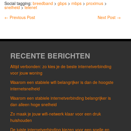
Social tagging:
breedband
>
gbps
>
mbps
>
proximus
>
snelheid
>
telenet
←
Previous Post
Next Post
→
RECENTE BERICHTEN
Altijd verbonden: zo kies je de beste internetverbinding
voor jouw woning
Waarom een stabiele wifi belangrijker is dan de hoogste
internetsnelheid
Waarom een stabiele internetverbinding belangrijker is
dan alleen hoge snelheid
Zo maak je jouw wifi-netwerk klaar voor een druk
huishouden
De juiste internetverbinding kiezen voor een snelle en