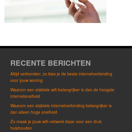
RECENTE BERICHTEN
Altijd verbonden: zo kies je de beste internetverbinding
voor jouw woning
Waarom een stabiele wifi belangrijker is dan de hoogste
internetsnelheid
Waarom een stabiele internetverbinding belangrijker is
dan alleen hoge snelheid
Zo maak je jouw wifi-netwerk klaar voor een druk
huishouden