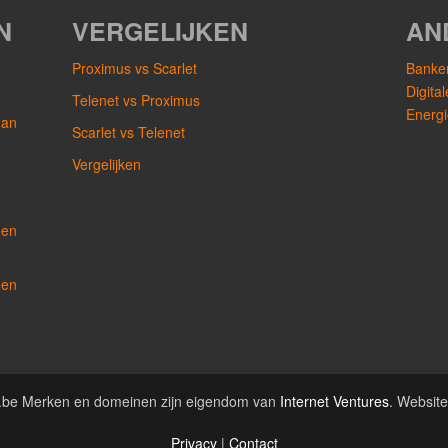
N
VERGELIJKEN
AN
Proximus vs Scarlet
Banken
Digita
Telenet vs Proximus
Energi
dan
Scarlet vs Telenet
Vergelijken
een
een
rs.be Merken en domeinen zijn eigendom van
Internet Ventures
. Websit
Privacy
|
Contact