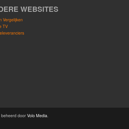
DERE WEBSITES
 Vergelijken
le TV
eleveranciers
e beheerd door
Volo Media
.