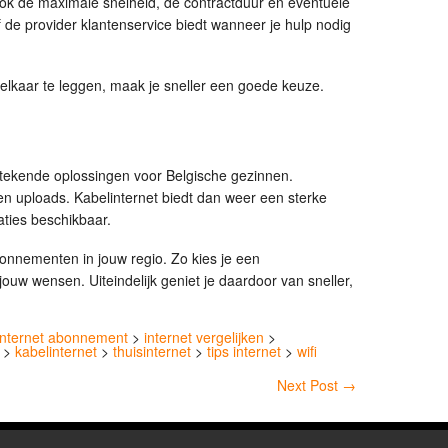
 ook de maximale snelheid, de contractduur en eventuele
f de provider klantenservice biedt wanneer je hulp nodig
lkaar te leggen, maak je sneller een goede keuze.
itstekende oplossingen voor Belgische gezinnen.
it en uploads. Kabelinternet biedt dan weer een sterke
caties beschikbaar.
bonnementen in jouw regio. Zo kies je een
j jouw wensen. Uiteindelijk geniet je daardoor van sneller,
internet abonnement
>
internet vergelijken
>
>
kabelinternet
>
thuisinternet
>
tips internet
>
wifi
Next Post
→