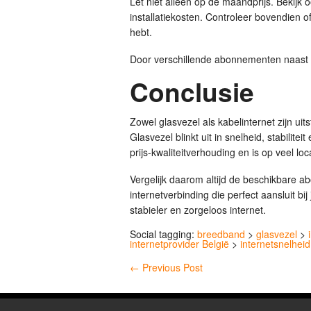
Let niet alleen op de maandprijs. Bekijk
installatiekosten. Controleer bovendien o
hebt.
Door verschillende abonnementen naast e
Conclusie
Zowel glasvezel als kabelinternet zijn u
Glasvezel blinkt uit in snelheid, stabilite
prijs-kwaliteitverhouding en is op veel lo
Vergelijk daarom altijd de beschikbare a
internetverbinding die perfect aansluit bi
stabieler en zorgeloos internet.
Social tagging:
breedband
>
glasvezel
>
internetprovider België
>
internetsnelheid
←
Previous Post