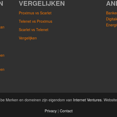
N
VERGELIJKEN
AN
Proximus vs Scarlet
Banken
Digita
Telenet vs Proximus
Energi
dan
Scarlet vs Telenet
Vergelijken
een
een
rs.be Merken en domeinen zijn eigendom van
Internet Ventures
. Websit
Privacy
|
Contact