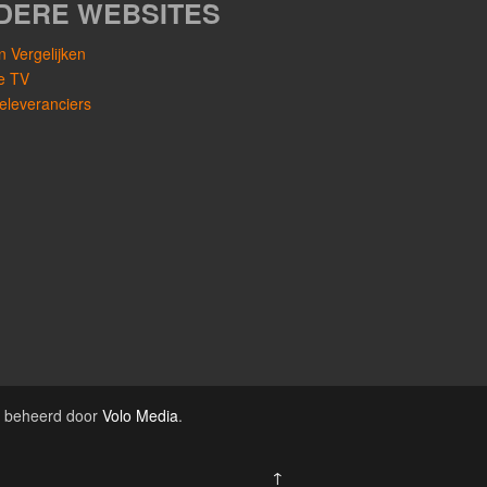
DERE WEBSITES
 Vergelijken
le TV
eleveranciers
e beheerd door
Volo Media
.
↑