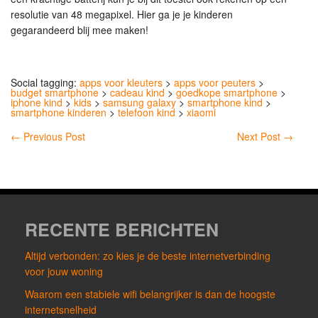
resolutie van 48 megapixel. Hier ga je je kinderen
gegarandeerd blij mee maken!
Social tagging:
apps voor kleuters
>
apps voor peuters
>
budget smartphone
>
cadeau kind
>
goedkope smartphone
>
iphone kind
>
kids
>
samsung galaxy
>
smartphone kind
>
smartphone kinderen
>
telefoon kind
>
xiaomi
←
Previous Post
Next Post
→
RECENTE BERICHTEN
Altijd verbonden: zo kies je de beste internetverbinding
voor jouw woning
Waarom een stabiele wifi belangrijker is dan de hoogste
internetsnelheid