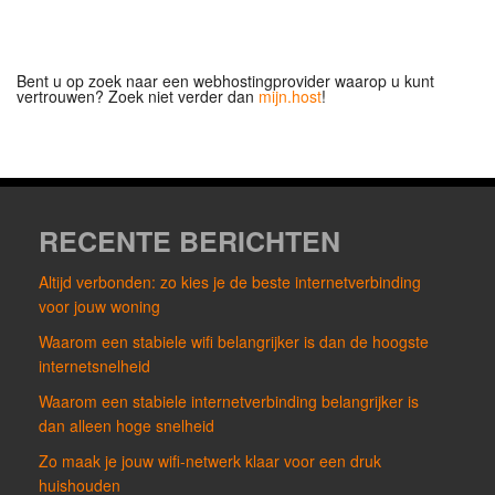
Bent u op zoek naar een webhostingprovider waarop u kunt
vertrouwen? Zoek niet verder dan
mijn.host
!
RECENTE BERICHTEN
Altijd verbonden: zo kies je de beste internetverbinding
voor jouw woning
Waarom een stabiele wifi belangrijker is dan de hoogste
internetsnelheid
Waarom een stabiele internetverbinding belangrijker is
dan alleen hoge snelheid
Zo maak je jouw wifi-netwerk klaar voor een druk
huishouden