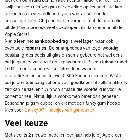
kwijt voor een nieuwe gsm die dezelfde opties heeft. Je kan
kiezen tussen verschillende types van verschillende
prijscategorieën. Oh ja en niet te vergeten dat de applicaties
uit de Play Store ook veel goedkoper zijn dan degene uit de
Apple Store!
Niet alleen het
aankoopbedrag
is veel lager maar ook
eventuele
reparaties
. De smartphones van tegenwoordig
bestaan grotendeels uit glas en soms gebeurd het wel eens
dat je gsm toevallig valt en je glas breekt. Bij een Iphone moet
je dit in een erkende winkel laten doen waar de
reparatiekosten soms tot wel € 300 kunnen oplopen. Wist je
dat je een Samsung scherm veel goedkoper of zelfs makkelijk
zelf kan herstellen? Win-win situatie die voordelig is voor je
portemonnee. Natuurlijk is voorkomen beter dan genezen.
Bescherm je gsm dubbel en dik met een funky gsm hoesje.
Kies voor
Galaxy A71 hoesjes van gsmpunt.nl.
Veel keuze
Met slechts 2 nieuwe modellen per jaar heb je bij Apple een