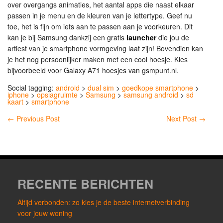
over overgangs animaties, het aantal apps die naast elkaar
passen in je menu en de kleuren van je lettertype. Geef nu
toe, het is fijn om iets aan te passen aan je voorkeuren. Dit
kan je bij Samsung dankzij een gratis
launcher
die jou de
artiest van je smartphone vormgeving laat zijn! Bovendien kan
je het nog persoonlijker maken met een cool hoesje. Kies
bijvoorbeeld voor Galaxy A71 hoesjes van gsmpunt.nl.
Social tagging:
android
>
dual sim
>
goedkope smartphone
>
iphone
>
opslagruimte
>
Samsung
>
samsung android
>
sd
kaart
>
smartphone
←
Previous Post
Next Post
→
RECENTE BERICHTEN
Altijd verbonden: zo kies je de beste internetverbinding
voor jouw woning