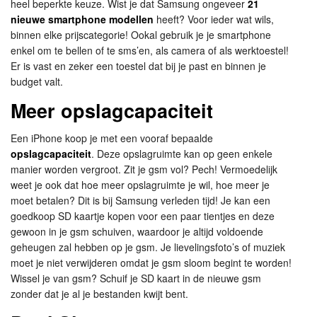
heel beperkte keuze. Wist je dat Samsung ongeveer
21
nieuwe smartphone modellen
heeft? Voor ieder wat wils,
binnen elke prijscategorie! Ookal gebruik je je smartphone
enkel om te bellen of te sms’en, als camera of als werktoestel!
Er is vast en zeker een toestel dat bij je past en binnen je
budget valt.
Meer opslagcapaciteit
Een iPhone koop je met een vooraf bepaalde
opslagcapaciteit
. Deze opslagruimte kan op geen enkele
manier worden vergroot. Zit je gsm vol? Pech! Vermoedelijk
weet je ook dat hoe meer opslagruimte je wil, hoe meer je
moet betalen? Dit is bij Samsung verleden tijd! Je kan een
goedkoop SD kaartje kopen voor een paar tientjes en deze
gewoon in je gsm schuiven, waardoor je altijd voldoende
geheugen zal hebben op je gsm. Je lievelingsfoto’s of muziek
moet je niet verwijderen omdat je gsm sloom begint te worden!
Wissel je van gsm? Schuif je SD kaart in de nieuwe gsm
zonder dat je al je bestanden kwijt bent.