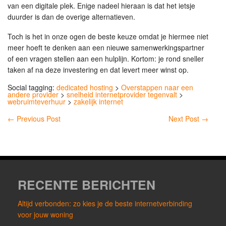
van een digitale plek. Enige nadeel hieraan is dat het ietsje
duurder is dan de overige alternatieven.
Toch is het in onze ogen de beste keuze omdat je hiermee niet
meer hoeft te denken aan een nieuwe samenwerkingspartner
of een vragen stellen aan een hulplijn. Kortom: je rond sneller
taken af na deze investering en dat levert meer winst op.
Social tagging:
dedicated hosting
>
Overstappen naar een
andere provider
>
snelheid internetprovider tegenvalt
>
webruimteverhuur
>
zakelijk internet
←
Previous Post
Next Post
→
RECENTE BERICHTEN
Altijd verbonden: zo kies je de beste internetverbinding
voor jouw woning