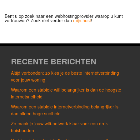
Bent u op zoek naar een webhostingprovider waarop u kunt
vertrouwen? Zoek niet verder dan
mijn.host
!
RECENTE BERICHTEN
Altijd verbonden: zo kies je de beste internetverbinding
voor jouw woning
Waarom een stabiele wifi belangrijker is dan de hoogste
internetsnelheid
Waarom een stabiele internetverbinding belangrijker is
dan alleen hoge snelheid
Zo maak je jouw wifi-netwerk klaar voor een druk
huishouden