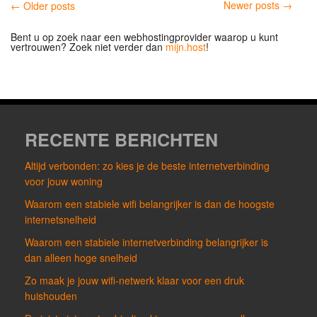
Newer posts →
← Older posts
Bent u op zoek naar een webhostingprovider waarop u kunt
vertrouwen? Zoek niet verder dan
mijn.host
!
RECENTE BERICHTEN
Altijd verbonden: zo kies je de beste internetverbinding
voor jouw woning
Waarom een stabiele wifi belangrijker is dan de hoogste
internetsnelheid
Waarom een stabiele internetverbinding belangrijker is
dan alleen hoge snelheid
Zo maak je jouw wifi-netwerk klaar voor een druk
huishouden