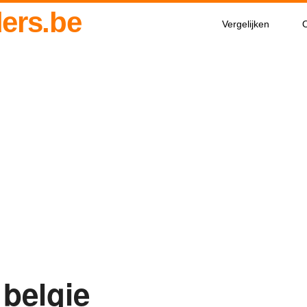
ders.be
Vergelijken
O
 belgie