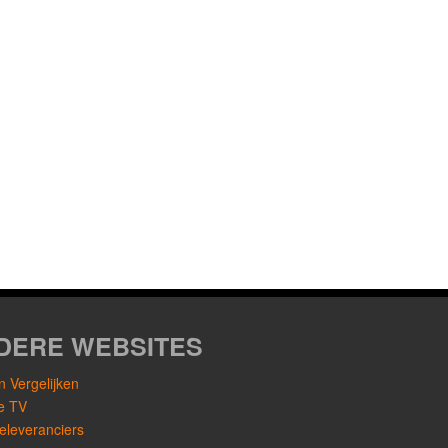
DERE WEBSITES
 Vergelijken
le TV
eleveranciers