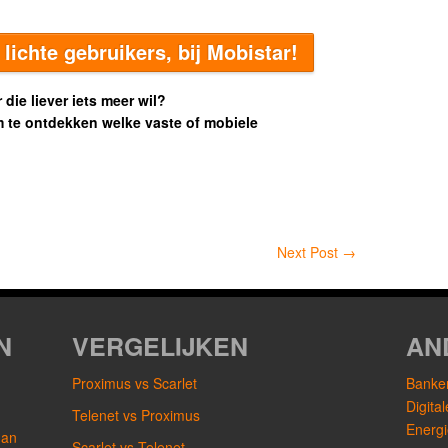
lichte gebruikers, bij Mobistar!
 die liever iets meer wil?
m te ontdekken welke vaste of mobiele
Next Post
→
N
VERGELIJKEN
AN
Proximus vs Scarlet
Banken
Digita
Telenet vs Proximus
Energi
dan
Scarlet vs Telenet