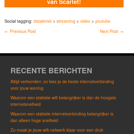
van Scarlet!
Social tagging:
datalimiet
>
streaming
>
video
>
youtube
←
Previous Post
Next Post
→
RECENTE BERICHTEN
Altijd verbonden: zo kies je de beste internetverbinding
voor jouw woning
Waarom een stabiele wifi belangrijker is dan de hoogste
internetsnelheid
Waarom een stabiele internetverbinding belangrijker is
dan alleen hoge snelheid
Zo maak je jouw wifi-netwerk klaar voor een druk