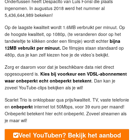
Ondertussen heeft Despacito van Luis Fonsi die plaats
ingenomen. In augustus 2018 werd het nummer al
5,436,644,989 bekeken!
Op de laagste kwaliteit wordt 1.6MB verbruikt per minuut. Op
de hoogste kwaliteit, op 1080p, (te veranderen door op het
tandwieltje te klikken onder een filmpje) wordt echter
bijna
12MB vebruikt per minuut.
De filmpjes staan standaard op
480p, dus je kan zelf kiezen hoe je de video’s bekijkt.
Zorg er daarom voor dat je beschikbare data niet direct
opgesoupeerd is.
Kies bij voorkeur een VDSL-abonnement
waar onbeperkt echt onbeperkt betekent
. Dan kan je
zoveel YouTube-clips bekijken als je wil!
Scarlet Trio is onklopbaar qua prijs/kwaliteit. TV, vaste telefonie
en
onbeperkt
internet tot 50Mbps, voor 39 euro per maand!
Onbeperkt betekent hier echt onbeperkt. Zoveel
streamen
als
je maar wil!
Veel YouTuben? Bekijk het aanbod