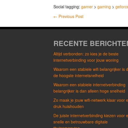
Social tagging:
gamer
>
gaming
>
geforc
←
Previous Post
RECENTE BERICHTE
Altijd verbonden: zo kies je de beste
internetverbinding voor jouw woning
Waarom een stabiele wifi belangrijker is 
de hoogste internetsnelheid
Waarom een stabiele internetverbinding
belangrijker is dan alleen hoge snelheid
Zo maak je jouw wifi-netwerk klaar voor 
druk huishouden
De juiste internetverbinding kiezen voor 
snelle en betrouwbare digitale