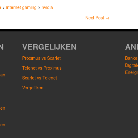
e
>
internet gaming
>
nvidia
Next Post
→
N
VERGELIJKEN
AN
Proximus vs Scarlet
Banken
Digita
Telenet vs Proximus
Energi
dan
Scarlet vs Telenet
Vergelijken
een
een