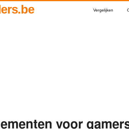
ders.be
Vergelijken
O
nementen voor gamer