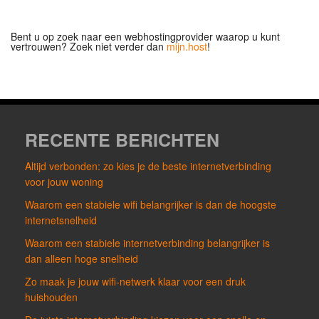
Bent u op zoek naar een webhostingprovider waarop u kunt
vertrouwen? Zoek niet verder dan
mijn.host
!
RECENTE BERICHTEN
Altijd verbonden: zo kies je de beste internetverbinding
voor jouw woning
Waarom een stabiele wifi belangrijker is dan de hoogste
internetsnelheid
Waarom een stabiele internetverbinding belangrijker is
dan alleen hoge snelheid
Zo maak je jouw wifi-netwerk klaar voor een druk
huishouden