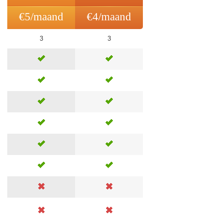
€
5
/maand
€
4
/maand
3
3