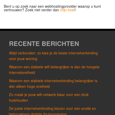
Bent u op zoek naar een webhostingprovider waarop u kunt
vertrouwen? Zoek niet verder dan
mijn.host
!
RECENTE BERICHTEN
Altijd verbonden: zo kies je de beste internetverbinding
voor jouw woning
Waarom een stabiele wifi belangrijker is dan de hoogste
internetsnelheid
Waarom een stabiele internetverbinding belangrijker is
dan alleen hoge snelheid
Zo maak je jouw wifi-netwerk klaar voor een druk
huishouden
De juiste internetverbinding kiezen voor een snelle en
betrouwbare digitale thuisomgeving