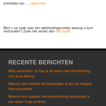
prestaties van …
Lees meer
Bent u op zoek naar een webhostingprovider waarop u kunt
vertrouwen? Zoek niet verder dan
mijn.host
!
RECENTE BERICHTEN
Altijd verbonden: zo kies je de beste internetverbinding
voor jouw woning
Waarom een stabiele wifi belangrijker is dan de hoogste
internetsnelheid
Waarom een stabiele internetverbinding belangrijker is
dan alleen hoge snelheid