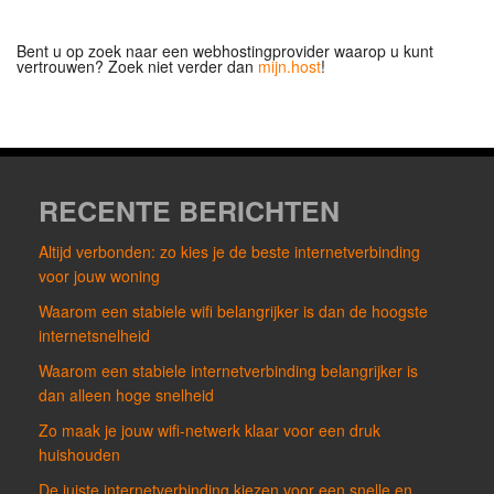
Bent u op zoek naar een webhostingprovider waarop u kunt
vertrouwen? Zoek niet verder dan
mijn.host
!
RECENTE BERICHTEN
Altijd verbonden: zo kies je de beste internetverbinding
voor jouw woning
Waarom een stabiele wifi belangrijker is dan de hoogste
internetsnelheid
Waarom een stabiele internetverbinding belangrijker is
dan alleen hoge snelheid
Zo maak je jouw wifi-netwerk klaar voor een druk
huishouden
De juiste internetverbinding kiezen voor een snelle en