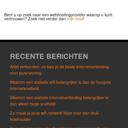
Bent u op zoek naar een webhostingprovider waarop u kunt
vertrouwen? Zoek niet verder dan
mijn.host
!
RECENTE BERICHTEN
Altijd verbonden: zo kies je de beste internetverbinding
voor jouw woning
Waarom een stabiele wifi belangrijker is dan de hoogste
internetsnelheid
Waarom een stabiele internetverbinding belangrijker is
dan alleen hoge snelheid
Zo maak je jouw wifi-netwerk klaar voor een druk
huishouden