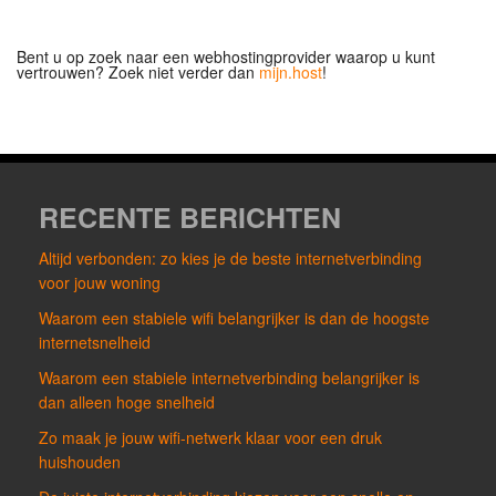
Bent u op zoek naar een webhostingprovider waarop u kunt
vertrouwen? Zoek niet verder dan
mijn.host
!
RECENTE BERICHTEN
Altijd verbonden: zo kies je de beste internetverbinding
voor jouw woning
Waarom een stabiele wifi belangrijker is dan de hoogste
internetsnelheid
Waarom een stabiele internetverbinding belangrijker is
dan alleen hoge snelheid
Zo maak je jouw wifi-netwerk klaar voor een druk
huishouden