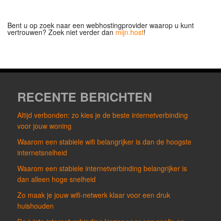
Bent u op zoek naar een webhostingprovider waarop u kunt
vertrouwen? Zoek niet verder dan
mijn.host
!
RECENTE BERICHTEN
Altijd verbonden: zo kies je de beste internetverbinding
voor jouw woning
Waarom een stabiele wifi belangrijker is dan de hoogste
internetsnelheid
Waarom een stabiele internetverbinding belangrijker is
dan alleen hoge snelheid
Zo maak je jouw wifi-netwerk klaar voor een druk
huishouden