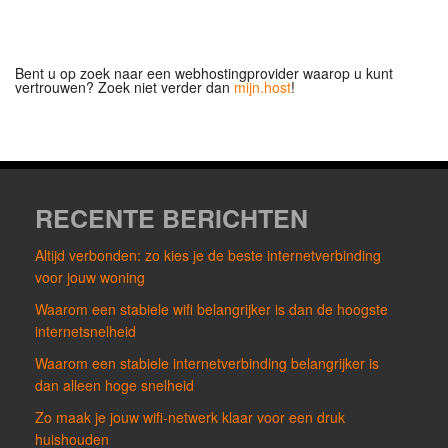
Bent u op zoek naar een webhostingprovider waarop u kunt
vertrouwen? Zoek niet verder dan
mijn.host
!
RECENTE BERICHTEN
Altijd verbonden: zo kies je de beste internetverbinding
voor jouw woning
Waarom een stabiele wifi belangrijker is dan de hoogste
internetsnelheid
Waarom een stabiele internetverbinding belangrijker is
dan alleen hoge snelheid
Zo maak je jouw wifi-netwerk klaar voor een druk
huishouden