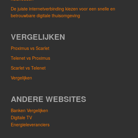
De juiste internetverbinding kiezen voor een snelle en
betrouwbare digitale thuisomgeving
VERGELIJKEN
Proximus vs Scarlet
Telenet vs Proximus
Scarlet vs Telenet
Vergelijken
ANDERE WEBSITES
Banken Vergelijken
Digitale TV
Energieleveranciers