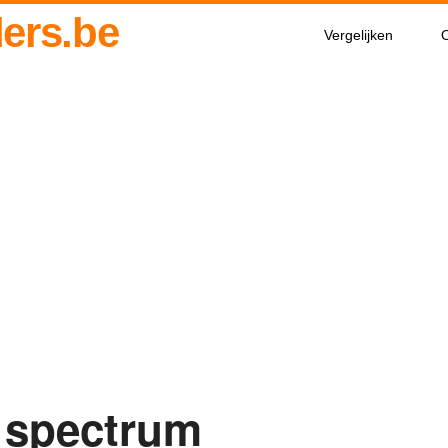
ders.be
Vergelijken
O
r spectrum