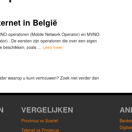
ernet in België
 MNO-operatoren (Mobile Network Operator) en MVNO-
tor) . De eersten zijn operatoren die over een eigen
ie beschikken, zoals …
Lees meer
ider waarop u kunt vertrouwen? Zoek niet verder dan
N
VERGELIJKEN
AN
Proximus vs Scarlet
Banken
Digita
Telenet vs Proximus