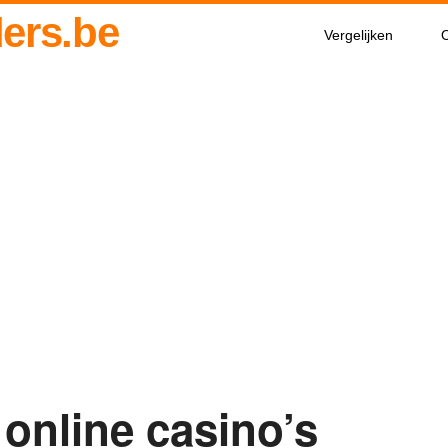
ders.be
Vergelijken
O
 online casino’s