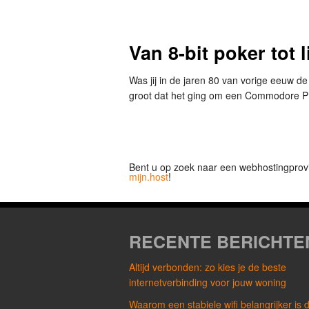
Van 8-bit poker tot 
Was jij in de jaren 80 van vorige eeuw d
groot dat het ging om een Commodore 
Bent u op zoek naar een webhostingprov
mijn.host
!
RECENTE BERICHTE
Altijd verbonden: zo kies je de beste
internetverbinding voor jouw woning
Waarom een stabiele wifi belangrijker is 