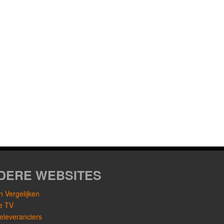
DERE WEBSITES
 Vergelijken
le TV
eleveranciers