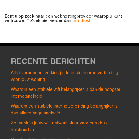
Bent u op zoek naar een webhostingprovider waarop u kunt
vertrouwen? Zoek niet verder dan
mijn.host
!
RECENTE BERICHTEN
Altijd verbonden: zo kies je de beste internetverbinding
voor jouw woning
Waarom een stabiele wifi belangrijker is dan de hoogste
internetsnelheid
Waarom een stabiele internetverbinding belangrijker is
dan alleen hoge snelheid
Zo maak je jouw wifi-netwerk klaar voor een druk
huishouden