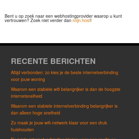
Bent u op zoek naar een webhostingprovider waarop u kunt
vertrouwen? Zoek niet verder dan
mijn.host
!
RECENTE BERICHTEN
Altijd verbonden: zo kies je de beste internetverbinding
voor jouw woning
Waarom een stabiele wifi belangrijker is dan de hoogste
internetsnelheid
Waarom een stabiele internetverbinding belangrijker is
dan alleen hoge snelheid
Zo maak je jouw wifi-netwerk klaar voor een druk
huishouden