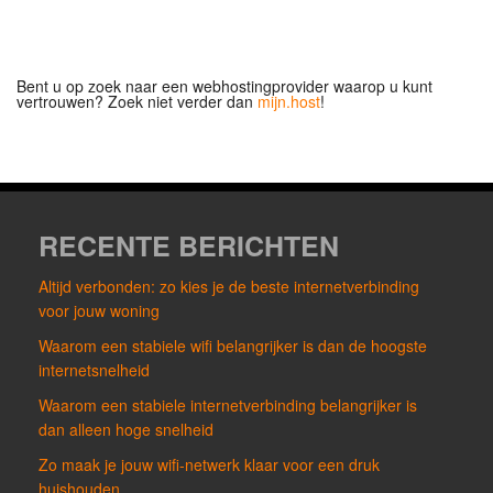
Bent u op zoek naar een webhostingprovider waarop u kunt
vertrouwen? Zoek niet verder dan
mijn.host
!
RECENTE BERICHTEN
Altijd verbonden: zo kies je de beste internetverbinding
voor jouw woning
Waarom een stabiele wifi belangrijker is dan de hoogste
internetsnelheid
Waarom een stabiele internetverbinding belangrijker is
dan alleen hoge snelheid
Zo maak je jouw wifi-netwerk klaar voor een druk
huishouden